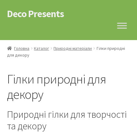
Deco Presents
Перейти
Перейти
до
до
навігації
контенту
Головна
Каталог
Природні матеріали
Гілки природні
для декору
Гілки природні для
декору
Природні гілки для творчості
та декору