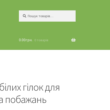
Шукати:
Пошук
0.00
грн.
0 товарів
білих гілок для
а побажань