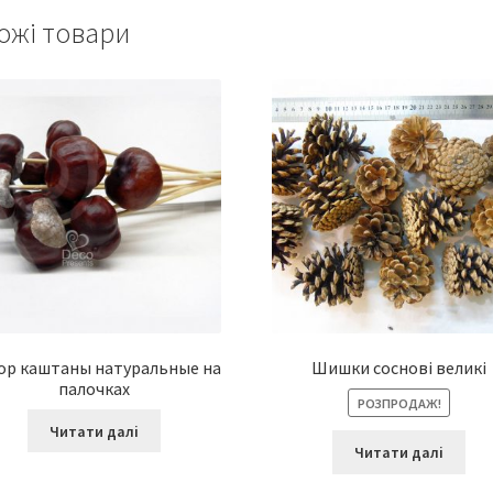
ожі товари
ор каштаны натуральные на
Шишки соснові великі
палочках
РОЗПРОДАЖ!
Читати далі
Читати далі