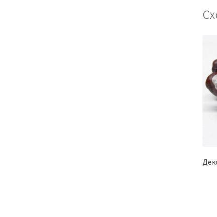
Сх
Дек