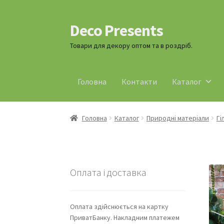
Deco Presents
Перейти
Перейти
до
до
Товари для декору оптом та в роздріб.
навігації
контенту
Головна
Контакти
Каталог
Головна
Каталог
Природні матеріали
Гі
Оплата і доставка
Оплата здійснюється на картку
ПриватБанку. Накладним платежем