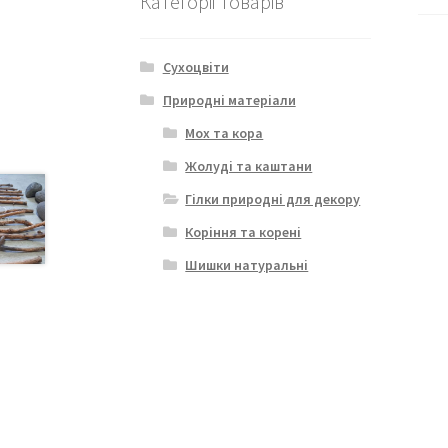
Категорії товарів
Сухоцвіти
Природні матеріали
Мох та кора
Жолуді та каштани
Гілки природні для декору
Коріння та корені
Шишки натуральні