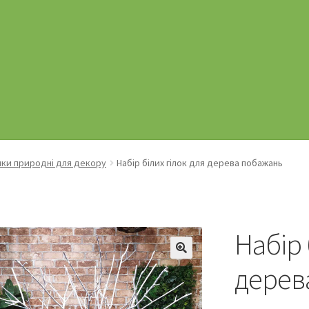
лки природні для декору
Набір білих гілок для дерева побажань
Набір 
дерев