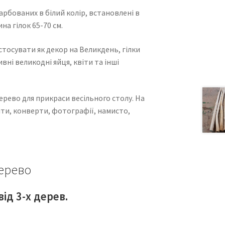
арбованих в білий колір, встановлені в
а гілок 65-70 см.
тосувати як декор на Великдень, гілки
ні великодні яйця, квіти та інші
рево для прикраси весільного столу. На
іти, конверти, фотографії, намисто,
дерево
 від 3-х дерев.