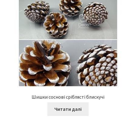
Шишки соснові сріблясті блискучі
Читати далі