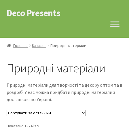
Deco Presents
Перейти
Перейти
до
до
навігації
контенту
Головна
Каталог
Природні матеріали
Природні матеріали
Природні матеріали для творчості та декору оптом та в
роздріб. У нас можна придбати природні матеріали з
доставкою по Україні.
Показано 1–24 із 51