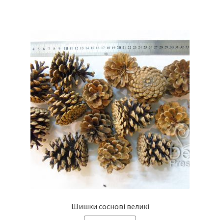
Шишки соснові великі