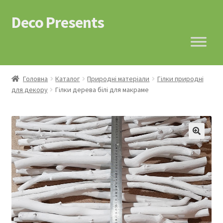
Deco Presents
Перейти
Перейти
до
до
навігації
контенту
Головна
Каталог
Природні матеріали
Гілки природні
для декору
Гілки дерева білі для макраме