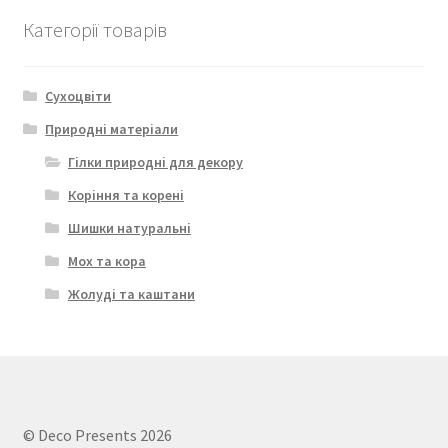
Категорії товарів
Сухоцвіти
Природні матеріали
Гілки природні для декору
Коріння та корені
Шишки натуральні
Мох та кора
Жолуді та каштани
© Deco Presents 2026