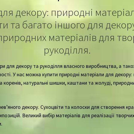
для декору: природні матеріали
ти та багато іншого для декору
риродних матеріалів для тво
рукоділля.
и для декору та рукоділля власного виробництва, а тако
чості. У нас можна купити природні матеріали для декору:
та коренів, натуральні шишки, каштани та жолуді, природн
ев’яного декору. Сухоцвіти та колоски для створення кра
озицій. Великий вибір матеріалів для реалізації творчих 
и.