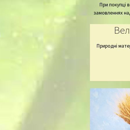
При покупці 
замовленнях над
Вел
Природні матер