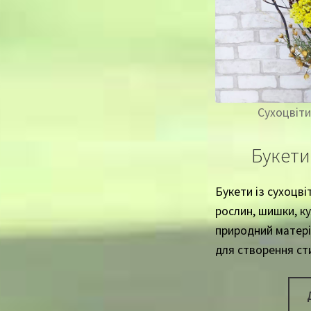
Сухоцвіти
Букети 
Букети із сухоцвіт
рослин, шишки, ку
природний матер
для створення ст