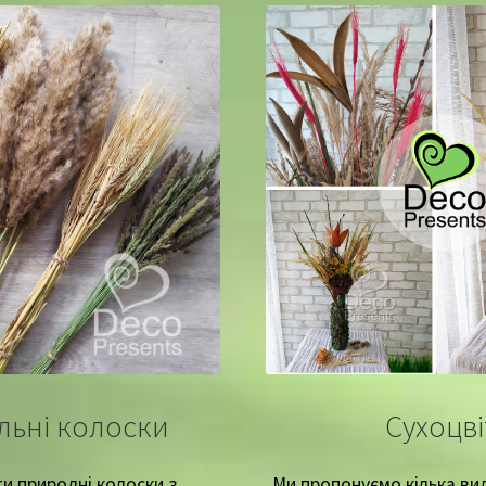
льні колоски
Сухоцв
ти природні колоски з
Ми пропонуємо кілька вид