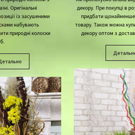
їні. Оригінальні
декору. При покупці в р
озиції із засушеними
придбати щонайменше 
сками набувають
товару. Також можна куп
пити природні колоски
декору оптом з доставк
б.
Детальн
Детально