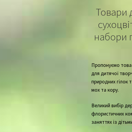
Товари 
сухоцві
набори п
Пропонуємо товар
для дитячої твор
природних гілок 
мох та кору.
Великий вибір дер
флористичних комп
заняттях із дітьм