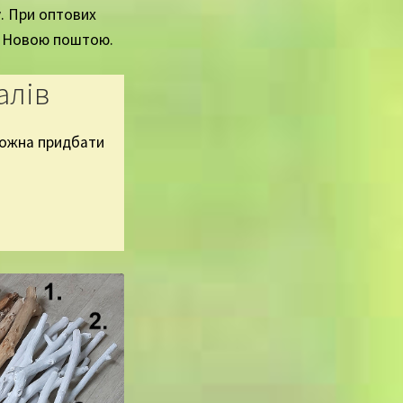
. При оптових
ся Новою поштою.
алів
 можна придбати