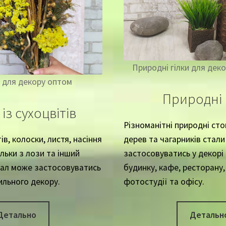
Природні гілки для деко
 для декору оптом
Природні 
із сухоцвітів
Різноманітні природні сто
ів, колоски, листя, насіння
дерев та чагарників стали
льки з лози та інший
застосовуватись у декорі 
іал може застосовуватись
будинку, кафе, ресторану,
ильного декору.
фотостудії та офісу.
Детально
Детальн