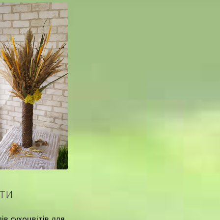
іти
ів сухоцвітів для