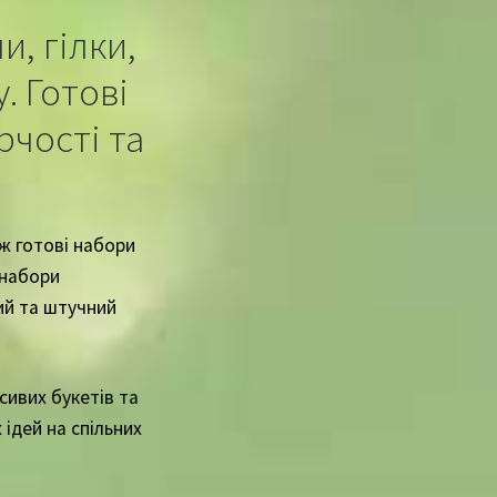
, гілки,
. Готові
рчості та
ж готові набори
 набори
ий та штучний
сивих букетів та
ідей на спільних