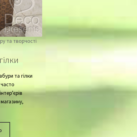
ру та творчості
гілки
вбури та гілки
 часто
інтер’єрів
 магазину,
о