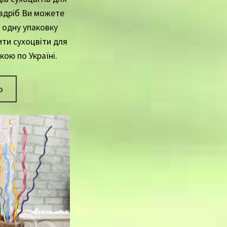
оздріб Ви можете
одну упаковку
ити сухоцвіти для
ою по Україні.
о