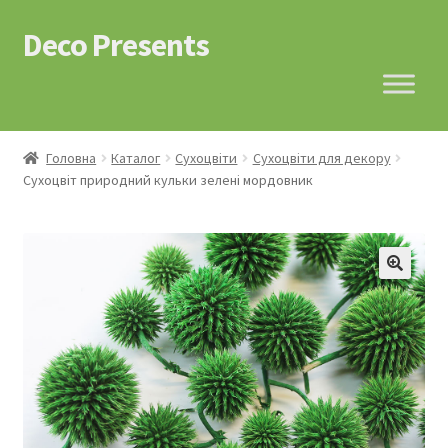
Deco Presents
Перейти
Перейти
до
до
навігації
контенту
Головна
Каталог
Сухоцвіти
Сухоцвіти для декору
Сухоцвіт природний кульки зелені мордовник