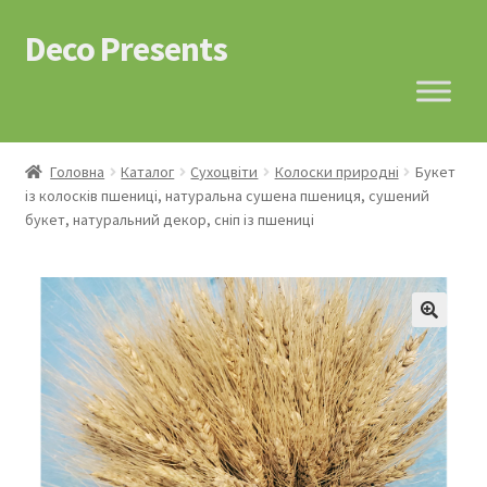
Deco Presents
Перейти
Перейти
до
до
навігації
контенту
Головна
Каталог
Сухоцвіти
Колоски природні
Букет
із колосків пшениці, натуральна сушена пшениця, сушений
букет, натуральний декор, сніп із пшениці