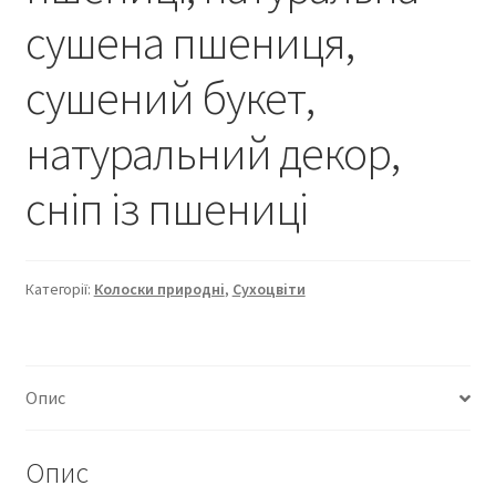
сушена пшениця,
сушений букет,
натуральний декор,
сніп із пшениці
Категорії:
Колоски природні
,
Сухоцвіти
Опис
Опис