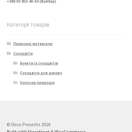
+380 50 453-46-63 (Вайбер)
Категорії товарів
Природні матеріали
Сухоцвіти
Букети із сухоцвітів
Сухоцвіти для декору
Колоски природні
© Deco Presents 2026
Built with Storefront & WooCommerce
.