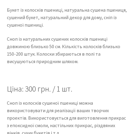
Букет із колосків пшениці, натуральна сушена пшениця,
сушений букет, натуральний декор для дому, сніп із
сушеної пшениці.
Сноп із натуральних сушених колосків пшениці
довжиною близько 50 см. Кількість колосків близько
150-200 штук. Колоски збираються в полі та
висушуються природним шляхом.
Ціна: 300 грн. / 1 шт.
Сноп із колосків сушеної пшениці можна
використовувати для реалізації ваших творчих
проектів. Використовується для виготовлення прикрас
з епоксидної смоли, настільних прикрас, різдвяних
вінків, сухих букетів і т.д.