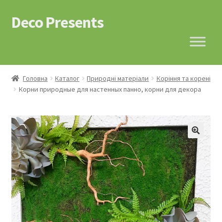
Deco Presents
Перейти
Перейти
до
до
навігації
контенту
Головна
Каталог
Природні матеріали
Коріння та корені
Корни природные для настенных панно, корни для декора