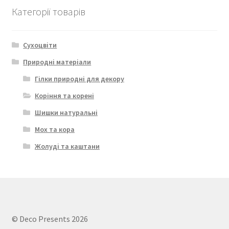
Категорії товарів
Сухоцвіти
Природні матеріали
Гілки природні для декору
Коріння та корені
Шишки натуральні
Мох та кора
Жолуді та каштани
© Deco Presents 2026