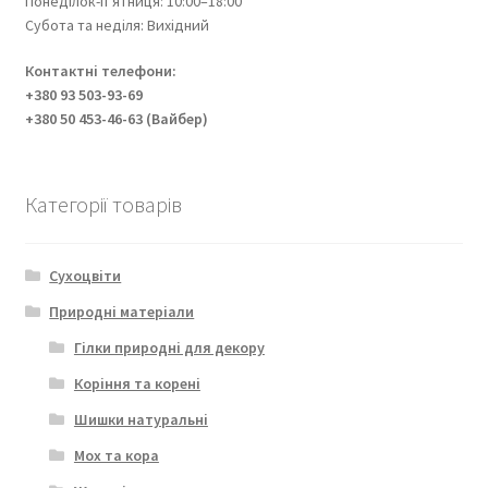
Понеділок-п’ятниця: 10:00–18:00
Субота та неділя: Вихідний
Контактні телефони:
+380 93 503-93-69
+380 50 453-46-63 (Вайбер)
Категорії товарів
Сухоцвіти
Природні матеріали
Гілки природні для декору
Коріння та корені
Шишки натуральні
Мох та кора