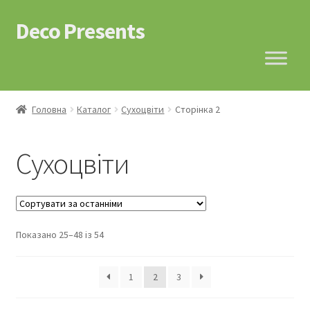
Deco Presents
Перейти
Перейти
до
до
навігації
контенту
Головна
Каталог
Сухоцвіти
Сторінка 2
Сухоцвіти
Показано 25–48 із 54
1
2
3