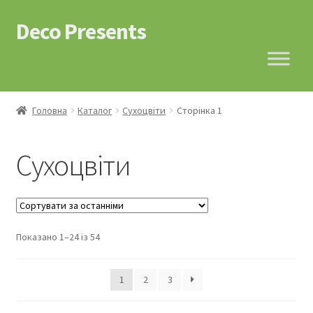
Deco Presents
Перейти
Перейти
до
до
навігації
контенту
Головна
Каталог
Сухоцвіти
Сторінка 1
Сухоцвіти
Показано 1–24 із 54
1
2
3