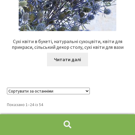
Сухі квіти в букеті, натуральні сухоцвіти, квіти для
прикраси, сільський декор столу, сухі квіти для вази
Читати далі
Показано 1–24 із 54
1
2
3
Шукати:
Пошук