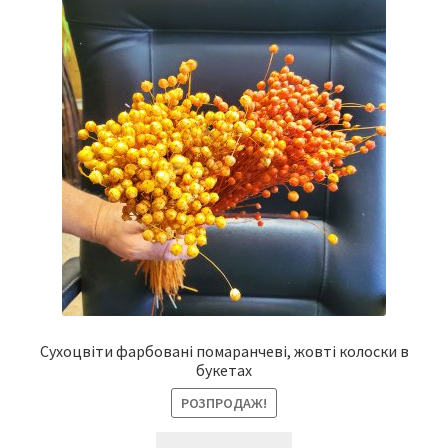
Сухоцвіти фарбовані помаранчеві, жовті колоски в
букетах
РОЗПРОДАЖ!