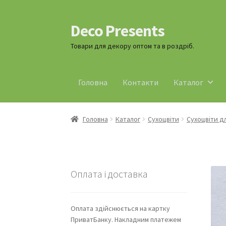
Deco Presents
Перейти
Перейти
до
до
Товари для декору оптом та в роздріб.
навігації
контенту
Головна
Контакти
Каталог
Головна
Каталог
Сухоцвіти
Сухоцвіти д
Оплата і доставка
Оплата здійснюється на картку
ПриватБанку. Накладним платежем