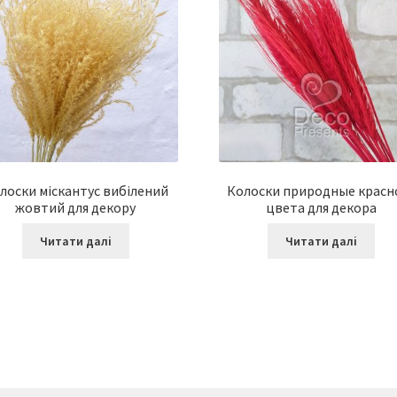
лоски міскантус вибілений
Колоски природные красн
жовтий для декору
цвета для декора
Читати далі
Читати далі