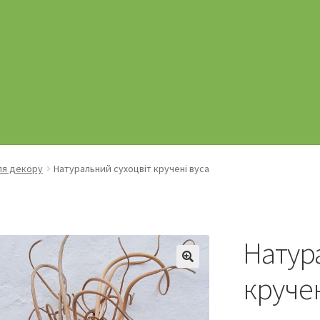
ля декору
Натуральний сухоцвіт кручені вуса
Натур
кручен