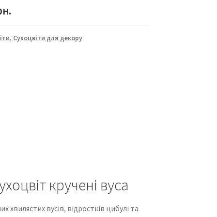
рн.
іти
,
Сухоцвіти для декору
хоцвіт кручені вуса
их хвилястих вусів, відростків цибулі та