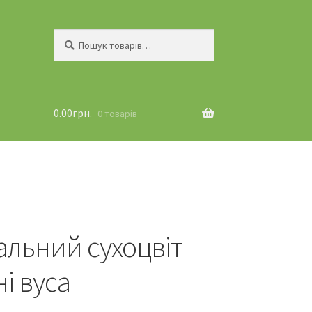
Шукати:
Пошук
0.00
грн.
0 товарів
альний сухоцвіт
і вуса