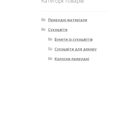
Категорії товарів
Природні матеріали
Сухоцвіти
Букети із сухоцвітів
Сухоцвіти для декору
Колоски природні