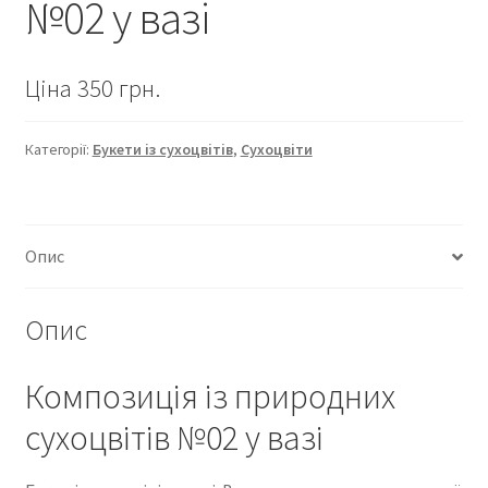
№02 у вазі
Ціна 350 грн.
Категорії:
Букети із сухоцвітів
,
Сухоцвіти
Опис
Опис
Композиція із природних
сухоцвітів №02 у вазі