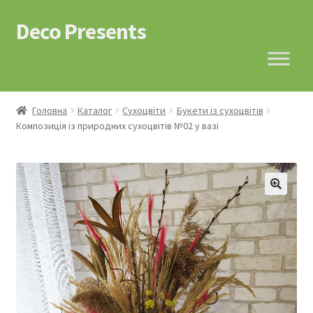
Deco Presents
Перейти
Перейти
до
до
навігації
контенту
Головна
Каталог
Сухоцвіти
Букети із сухоцвітів
Композиція із природних сухоцвітів №02 у вазі